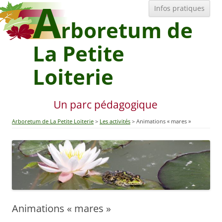
A
All
Infos pratiques
au
con
rboretum de
La Petite
Loiterie
Un parc pédagogique
Arboretum de La Petite Loiterie
Les activités
Animations « mares »
Animations « mares »