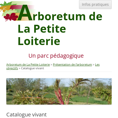
A
All
Infos pratiques
au
con
rboretum de
La Petite
Loiterie
Un parc pédagogique
Arboretum de La Petite Loiterie
Présentation de l’arboretum
Les
objectifs
Catalogue vivant
Catalogue vivant