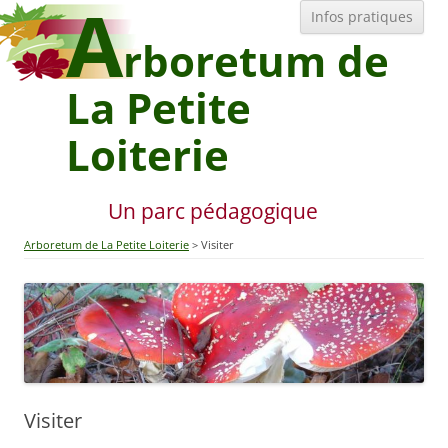
A
All
Infos pratiques
au
con
rboretum de
La Petite
Loiterie
Un parc pédagogique
Arboretum de La Petite Loiterie
Visiter
Visiter