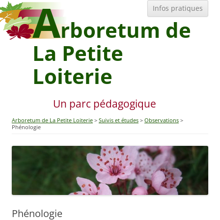
A
All
Infos pratiques
au
con
rboretum de
La Petite
Loiterie
Un parc pédagogique
Arboretum de La Petite Loiterie
Suivis et études
Observations
Phénologie
Phénologie