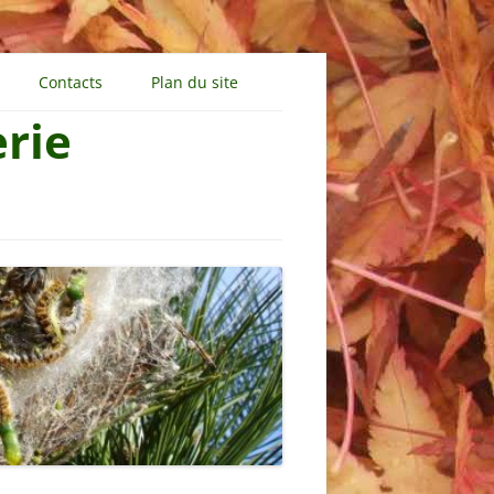
Aller
au
Contacts
Plan du site
contenu
erie