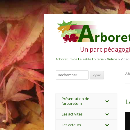
A
rbore
Un parc pédagog
Arboretum de La Petite Loiterie
Videos
Vidéo
Rechercher:
AR
Présentation de
L
l’arboretum
Les activités
Les acteurs