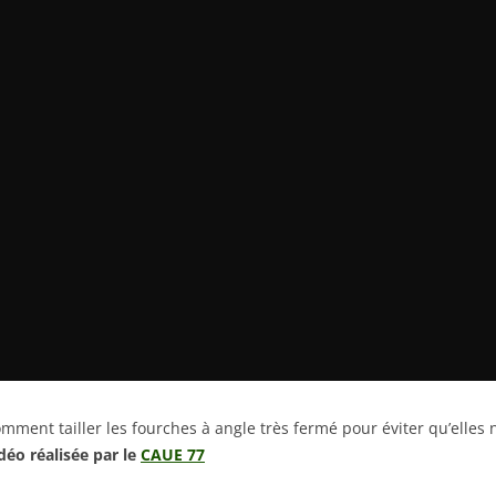
mment tailler les fourches à angle très fermé pour éviter qu’elles 
déo réalisée par le
CAUE 77