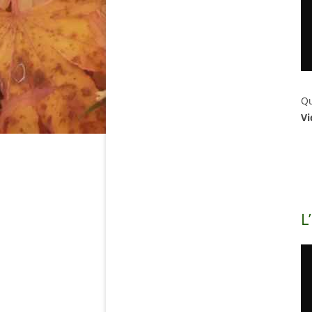
Qu
Vi
L